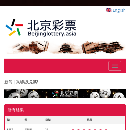
English
得购买彩票及兑奖!
新闻 |
所有结果
期
天
日期
结果
5567
星期五
22