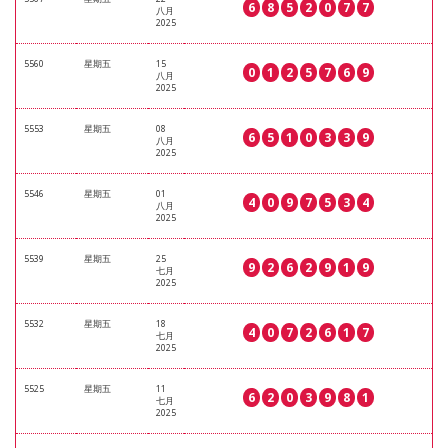
6
8
5
2
0
7
7
八月
2025
5560
星期五
15
0
1
2
5
7
6
9
八月
2025
5553
星期五
08
6
5
1
0
3
3
9
八月
2025
5546
星期五
01
4
0
9
7
5
3
4
八月
2025
5539
星期五
25
9
2
6
2
9
1
9
七月
2025
5532
星期五
18
4
0
7
2
6
1
7
七月
2025
5525
星期五
11
6
2
0
3
9
8
1
七月
2025