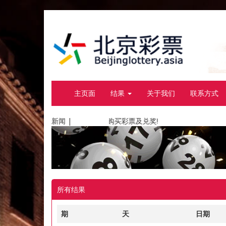
主页面
结果
关于我们
联系方式
未满18周岁的未成年人不得购买彩票及兑奖!
新闻 |
所有结果
期
天
日期