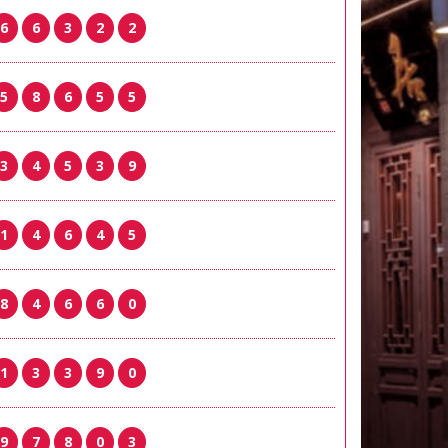
6
6
3
2
2
5
8
6
5
5
3
4
5
3
9
1
4
6
4
5
8
4
6
6
0
1
3
3
9
0
9
7
8
0
3