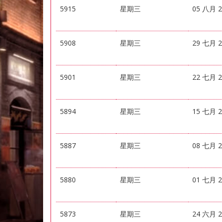
5915
星期三
05 八月 2
5908
星期三
29 七月 2
5901
星期三
22 七月 2
5894
星期三
15 七月 2
5887
星期三
08 七月 2
5880
星期三
01 七月 2
5873
星期三
24 六月 2