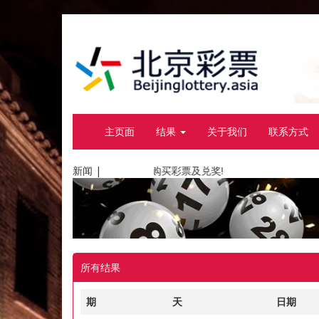
主页面
结果
关于我们
联系方式
未满18周岁的未成年人不得购买彩票及兑奖!
新闻 |
所有结果
期
天
日期